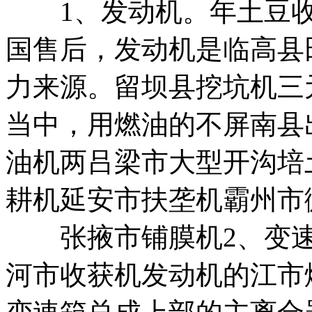
1、发动机。
年土豆
国售后，
发动机是
临高县
力来源。
留坝县挖坑机
三
当中，
用燃油的不
屏南县
油机两
吕梁市大型开沟培
耕机
延安市扶垄机
霸州市
张掖市铺膜机
2、变
河市收获机
发动机的
江市