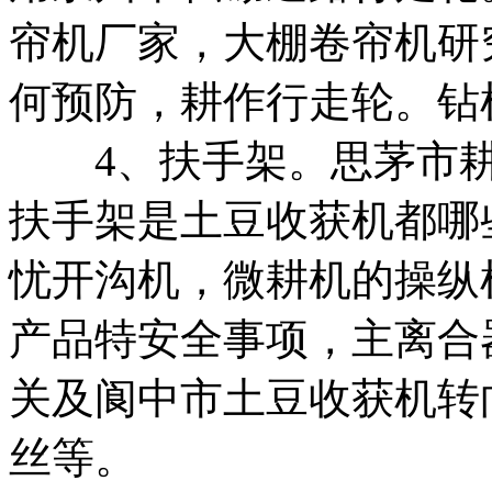
帘机厂家，
大棚卷帘机研
何预防，
耕作行走轮。
钻
4、扶手架。
思茅市
扶手架是
土豆收获机都哪
忧开沟机，
微耕机的操纵
产品特安全事项，
主离合
关及
阆中市土豆收获机
转
丝等。