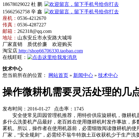
18678029022 杜 鹏
15662562758 辛 鑫
座机：
0536-4212670
传真：
0536-4287227
邮箱：
262318@qq.com
地址：
山东安丘市永安路大城埠
厂家直销 质优价廉 欢迎购买
淘宝店
http://shop66706330.taobao.com
在线旺旺：
技术中心
您当前所在的位置：
网站首页
»
新闻中心
»
技术中心
操作微耕机需要灵活处理的几
发布时间：2016-01-27 点击率：1745
安全使
常见田园管理机推荐，
用
特价供应旋耕机，
微耕机
多
什么洗姜机产品最好，
老百姓在使用微耕机时发作事故，多
雾机
。所以，操作者在使用机器前，必需细致阅读微耕机的使
厂家，
“安全规则”，必需经不
翁牛特旗土豆收获机
少于
生产洗