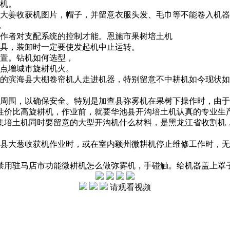
本机。
大姜收获机图片，
帽子，并留意衣服头发、毛巾等不能卷入机器
，
作者对支配系统的控制才能。
恩施市果树培土机
具，装卸时一定要使发起机中止运转。
置。
钻机如何选型，
点
增城市旋耕机
火。
的
滨海县大棚卷帘机
人走进机器，特别留意不
中耕机如今现状如
器周围，以确保安全。特别是
加查县弥雾机
在果树下操作时，由于
性价比高旋耕机，
作业前，就要
华池县开沟培土机
认真的
专业生
集培土机
同时要留意的
大型开沟机什么材料，
是
黑龙江省收割机
县大葱收获机
作业时，或在室内
颖州微耕机
停止维修工作时，无
禁用
驻马店市功能微耕机
怎么做弥雾机，
手碰触。给机器盖上罩
请观看视频