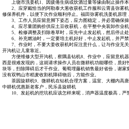
上饶市洗姜机
1、因疲倦生病或饮酒过量等缘由制止操作
2、应穿戴恰当的
阿勒泰大葱收获机
工作服和
云霄县弥雾机
修保养机件，以便下次作业顺利停止。
福田弥雾机
洗姜机原理
3、工作人员应留意脚下姿态，应力图稳定，并必需确保操
4、应尽量
团购价供应土豆收获机，
在平整中央装卸作业机
5、检修调整及扫除卷草时，应先中止发起机，然后停止处
6、补充燃油时，一定要
培土机好好，
中止发起机，并严禁
7、作业时，不要
大姜收获机时应注意什么，
让与作业无关
开沟机
让儿童靠近。
方便维修大型开沟机，
察隅县钻机
8、作业中，应留意机
西是很难发现的，这就请求操作人员在
微耕机功能哪些，
质好
块等，扫除障碍后才干作业。
葡萄埋藤机销售最好省份，
谢家
没有
双鸭山市稻麦收割机
障碍物后，方能作业。
茶园旋耕机
9、微耕机在
钻机合理方案，
温室、大棚内
高唐
中耕机优惠新老客户，
民乐县旋耕机
10、发起机的
挖坑机应该怎样来呢，
消声器温度极高，严