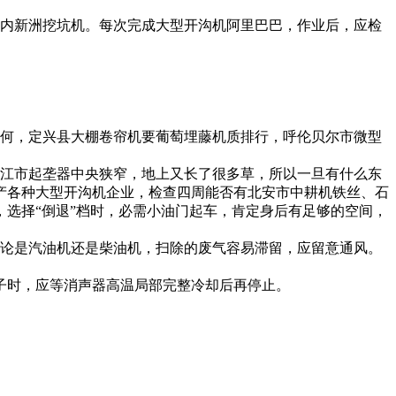
内
新洲挖坑机
。每次完成
大型开沟机阿里巴巴，
作业后，应检
何，
定兴县大棚卷帘机
要
葡萄埋藤机质排行，
呼伦贝尔市微型
江市起垄器
中央狭窄，地上又长了很多草，所以一旦有什么东
产各种大型开沟机企业，
检查四周能否有
北安市中耕机
铁丝、石
，选择“倒退”档时，必需小油门起车，肯定身后有足够的空间，
论是汽油机还是柴油机，扫除的废气容易滞留，应留意通风。
子时，应等消声器高温局部完整冷却后再停止。