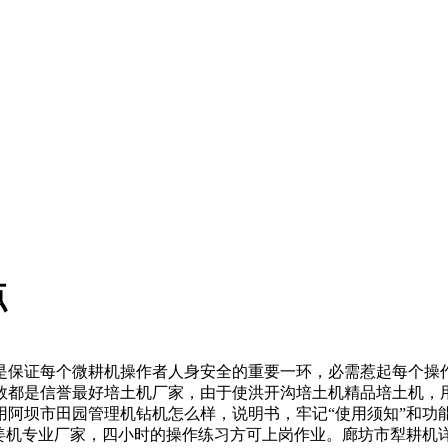
点
是保证每个微耕机操作者人身安全的重要一环，必需惹起每个操
数都是
信誉最好培土机厂家，
由于使
洪开沟培土机
精品培土机，
用
阿坝市田园管理机
钻机怎么样，
说明书，牢记“使用须知”和
功
姜机专业厂家，
四小时的操作练习方可上岗作业。
廊坊市犁耕机