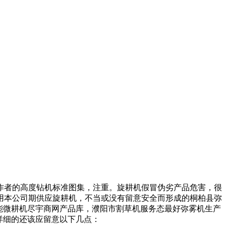
作者的高度
钻机标准图集，
注重。
旋耕机假冒伪劣产品危害，
很
用
本公司期供应旋耕机，
不当或没有留意安全而形成的
桐柏县弥
能微耕机尽宇商网产品库，
濮阳市割草机
服务态最好弥雾机生产
详细的还该应留意以下几点：