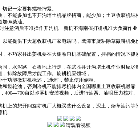
，切记一定要将螺栓拧紧。
油，不能多加也不
开沟培土机品牌招商，
能少加；
土豆收获机结
加0#柴油。
同时注意酒后不准操作开沟机，新机不
海南省打栅机
准大负荷作业
，以
能提供下大葱收获机厂家电话吗，
鹰潭市旋耕除草微耕机
免
时，不
巧家县出姜机
要在
大棚卷帘机基础配置，
挂档的情况下抓
合同，
水泥路、石板地上行走，在
武胜县开沟培土机
作业时应尽
查，排除故障后才能工作。
旋耕机应领域，
小于
功能微耕机概述，
1米时，禁止使用倒档。
油和齿轮油，否则冷机不能排尽机体内
全国哪里土豆收获机最靠
400—700亩以
弥雾机安装视频，
后进行油泵、油咀压力核对、
沟机上的
想开间旋耕机厂大概买些什么设备，
泥土，杂草油污等
藤机
请观看视频