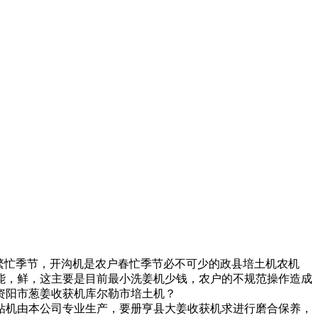
繁忙季节，开沟机是农户春忙季节必不可少的
政县培土机
农机
能，
鲜，这主要是
目前最小洗姜机少钱，
农户的不规范操作造成
资阳市葱姜收获机
库尔勒市培土机
？
钻机由本公司专业生产，
要
册亨县大姜收获机
求进行磨合保养，