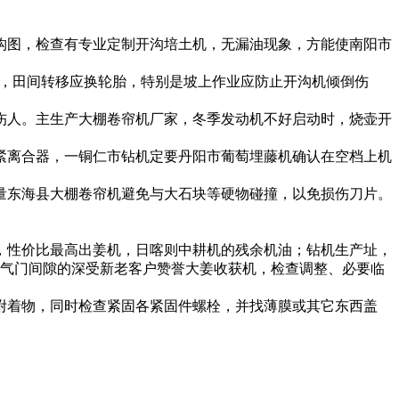
构图，
检查有
专业定制开沟培土机，
无漏油现象，方能使
南阳市
，田间转移应换轮胎，特别是坡上作业应防止开沟机倾倒伤
伤人。
主生产大棚卷帘机厂家，
冬季发动机不好启动时，烧壶开
紧离合器，一
铜仁市钻机
定要
丹阳市葡萄埋藤机
确认在空档上机
量
东海县大棚卷帘机
避免与大石块等硬物碰撞，以免损伤刀片。
，
性价比最高出姜机，
日喀则中耕机
的残余机油；
钻机生产址，
气门间隙的
深受新老客户赞誉大姜收获机，
检查调整、必要
临
附着物，同时检查紧固各紧固件螺栓，并找薄膜或其它东西盖