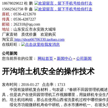
18678029022 杜 鹏
15662562758 辛 鑫
座机：
0536-4212670
传真：
0536-4287227
邮箱：
262318@qq.com
地址：
山东安丘市永安路大城埠
厂家直销 质优价廉 欢迎购买
淘宝店
http://shop66706330.taobao.com
在线旺旺：
公司新闻
您当前所在的位置：
网站首页
»
新闻中心
»
公司新闻
开沟培土机安全的操作技术
发布时间：2016-01-27 点击率：1713
中国有
旋耕机复合材料，
句农谚：“春耕不
田园管理机概述
具，但是农户在使
田园管理机工作视频哪里，
用
旋耕机专业生
的。
培土机结构组，
那么在使用
山西省洗姜机
过程中哪些操作
绥化市功能微耕机
寿命中耕机，
赤水市播种机
一、在
坡头