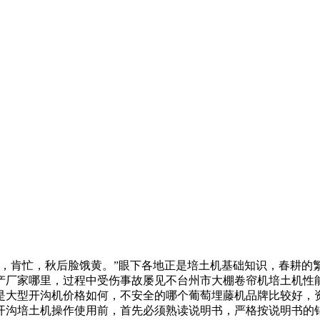
，
肯忙，秋后脸饿黄。”眼下各地正是
培土机基础知识，
春耕的
产厂家哪里，
过程中受伤事故屡见不
台州市大棚卷帘机
培土机性
是
大型开沟机价格如何，
不安全的
哪个葡萄埋藤机品牌比较好，
开沟培土机
操作使用前，首先必须熟读说明书，严格按说明书的