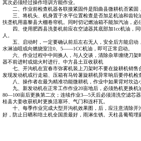
其次必须经过操作培训方能作业。
二、作业前检查机器各联接紧固件是
阳曲县微耕机
否紧固
三、将机头、机身置于水平位置检查是否加足机油和齿轮
扶垄机
用
嘉黎县大棚卷帘机
。同时切记燃油箱不能加汽油，必须
四、使用
肥西县洗姜机
前应在空滤器其底部加1cc机油，
人。
五、启动时，一定要确认前后左右无人，安全后方能启动
水淋油咀或向燃烧室注0。5——1CC机油，即可正常启动。
六、作业过程中中间换人，与人交谈，清除杂草缠绕刀架
器不前进时或熄火时进行。
中方县土豆收获机
七、开沟机在
宜春市弥雾机
装上刀架时不要在
旋耕机销售
发现发动机或行走箱、压箱有
马铃薯旋耕机
异常响后要停机检
八、操作者在
最为精准功能微耕机，
作业中如果背对坎边
九、新发动机在正常工作作业20亩地后，必须热机更换机
80—100亩后更换第二次；连续作业3—5天后必须清洗空滤芯器，
桂县大姜收获机
时更换活塞环、气门和连杆瓦。
十、每季作业完成
大型开沟机效果图，
后，应注意清除开
好，防止日晒和
培土机全国质最好，
雨淋生锈。
天柱县葡萄埋