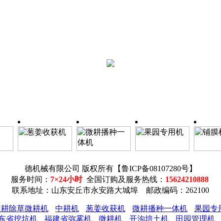
德机械有限公司 版权所有【鲁ICP备08107280号】
服务时间：
7×24小时
全国订购及服务热线：
15624210888
联系地址：山东安丘市永安路大城埠 邮政编码：262100
旋耕除草微耕机
中耕机
葱姜收获机
微耕播种一体机
果园专
东省挖坑机
福建省弥雾机
微耕机
开沟培土机
田园管理机