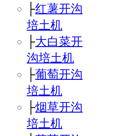
├
红薯开沟
培土机
├
大白菜开
沟培土机
├
葡萄开沟
培土机
├
烟草开沟
培土机