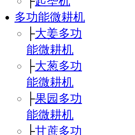
├
起垄机
多功能微耕机
├
大姜多功
能微耕机
├
大葱多功
能微耕机
├
果园多功
能微耕机
├
甘蔗多功