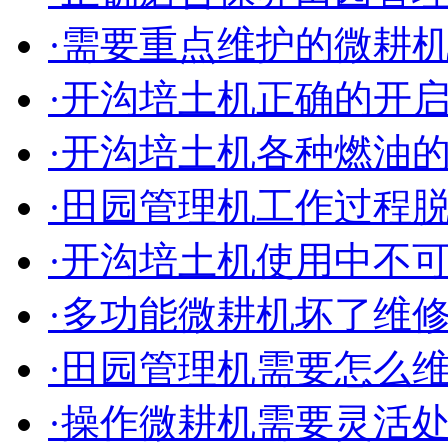
·需要重点维护的微耕
·开沟培土机正确的开
·开沟培土机各种燃油
·田园管理机工作过程
·开沟培土机使用中不
·多功能微耕机坏了维
·田园管理机需要怎么
·操作微耕机需要灵活