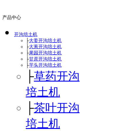
产品中心
开沟培土机
├
大姜开沟培土机
├
大葱开沟培土机
├
果园开沟培土机
├
甘蔗开沟培土机
├
芋头开沟培土机
├
草药开沟
培土机
├
茶叶开沟
培土机