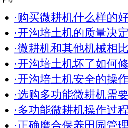
·购买微耕机什么样的
·开沟培土机的质量决
·微耕机和其他机械相
·开沟培土机坏了如何
·开沟培土机安全的操
·选购多功能微耕机需
·多功能微耕机操作过
·正确磨合保养田园管