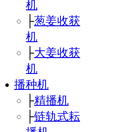
机
├
葱姜收获
机
├
大姜收获
机
播种机
├
精播机
├
链轨式耘