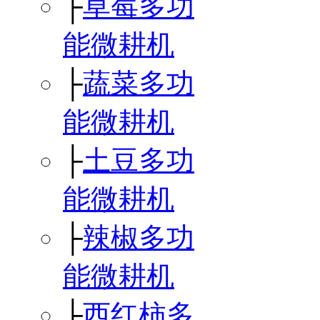
├
草莓多功
能微耕机
├
蔬菜多功
能微耕机
├
土豆多功
能微耕机
├
辣椒多功
能微耕机
├
西红柿多