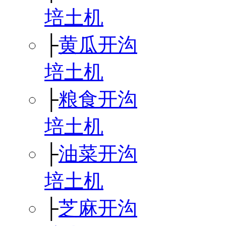
培土机
├
黄瓜开沟
培土机
├
粮食开沟
培土机
├
油菜开沟
培土机
├
芝麻开沟