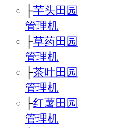
├
芋头田园
管理机
├
草药田园
管理机
├
茶叶田园
管理机
├
红薯田园
管理机