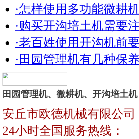
·怎样使用多功能微耕
·购买开沟培土机需要
·老百姓使用开沟机前
·田园管理机有几种保
田园管理机、微耕机、开沟培土机
安丘市欧德机械有限公司
24小时全国服务热线：