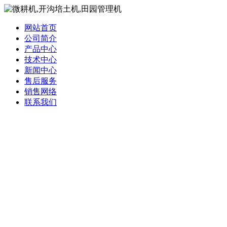
网站首页
公司简介
产品中心
技术中心
新闻中心
售后服务
销售网络
联系我们