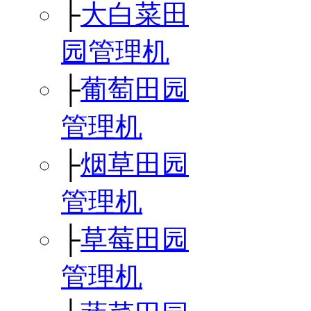
├
大白菜田
园管理机
├
葡萄田园
管理机
├
烟草田园
管理机
├
草莓田园
管理机