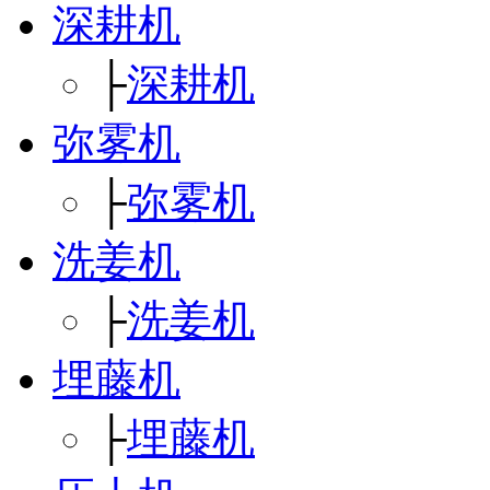
深耕机
├
深耕机
弥雾机
├
弥雾机
洗姜机
├
洗姜机
埋藤机
├
埋藤机