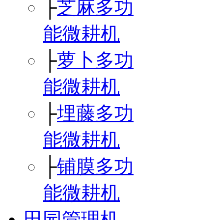
├
芝麻多功
能微耕机
├
萝卜多功
能微耕机
├
埋藤多功
能微耕机
├
铺膜多功
能微耕机
田园管理机