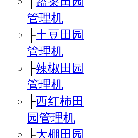
├
蔬菜田园
管理机
├
土豆田园
管理机
├
辣椒田园
管理机
├
西红柿田
园管理机
├
大棚田园