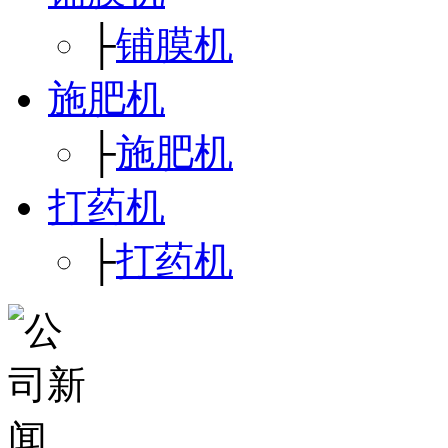
├
铺膜机
施肥机
├
施肥机
打药机
├
打药机