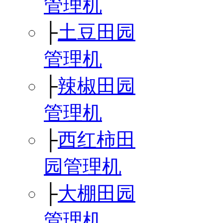
管理机
├
土豆田园
管理机
├
辣椒田园
管理机
├
西红柿田
园管理机
├
大棚田园
管理机