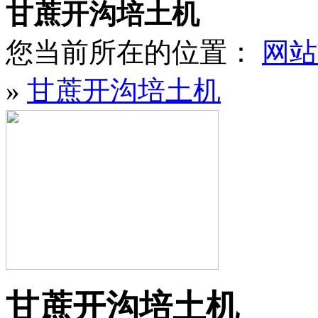
甘蔗开沟培土机
您当前所在的位置：
网站
»
甘蔗开沟培土机
甘蔗开沟培土机