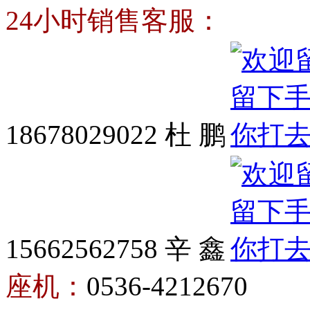
24小时销售客服：
18678029022 杜 鹏
15662562758 辛 鑫
座机：
0536-4212670