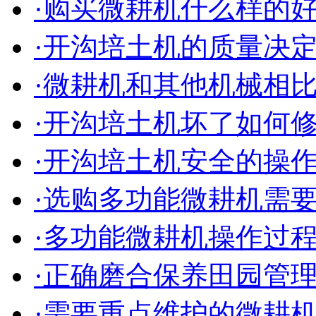
·购买微耕机什么样的
·开沟培土机的质量决
·微耕机和其他机械相
·开沟培土机坏了如何
·开沟培土机安全的操
·选购多功能微耕机需
·多功能微耕机操作过
·正确磨合保养田园管
·需要重点维护的微耕