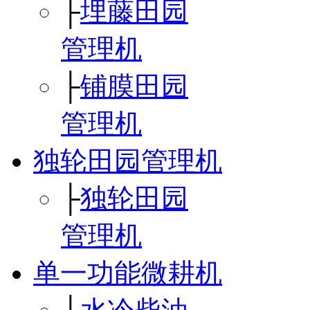
├
埋藤田园
管理机
├
铺膜田园
管理机
独轮田园管理机
├
独轮田园
管理机
单一功能微耕机