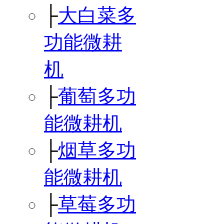
├
大白菜多
功能微耕
机
├
葡萄多功
能微耕机
├
烟草多功
能微耕机
├
草莓多功