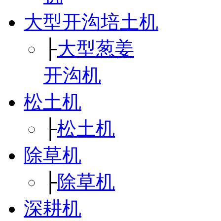
大型开沟培土机
├
大型葱姜
开沟机
松土机
├
松土机
除草机
├
除草机
深耕机