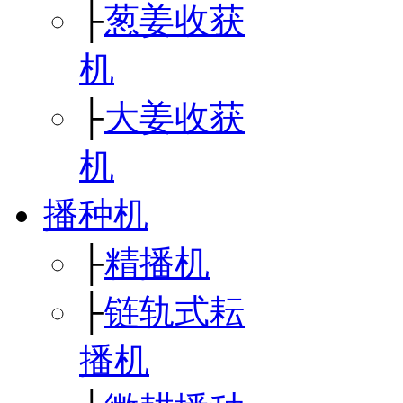
├
葱姜收获
机
├
大姜收获
机
播种机
├
精播机
├
链轨式耘
播机