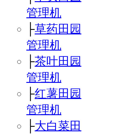
管理机
├
草药田园
管理机
├
茶叶田园
管理机
├
红薯田园
管理机
├
大白菜田